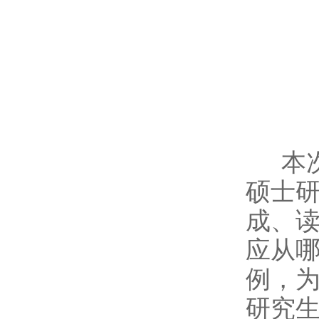
本次
硕士
成、
应从
例，为
研究