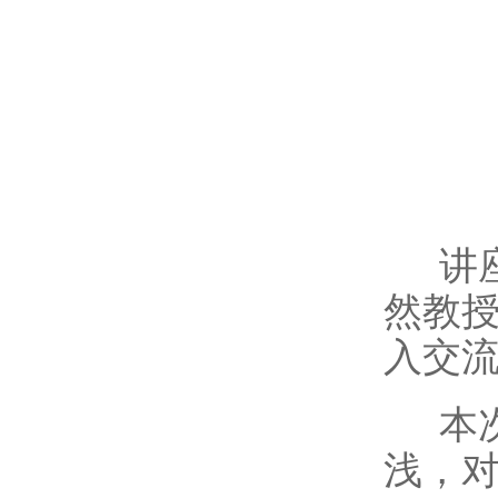
讲座
然教
入交
本次
浅，