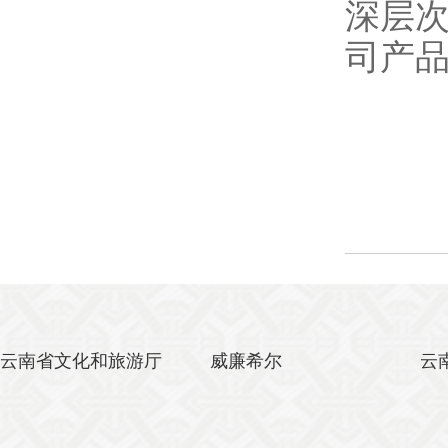
深层
司产
云南省文化和旅游厅
威廉希尔
云