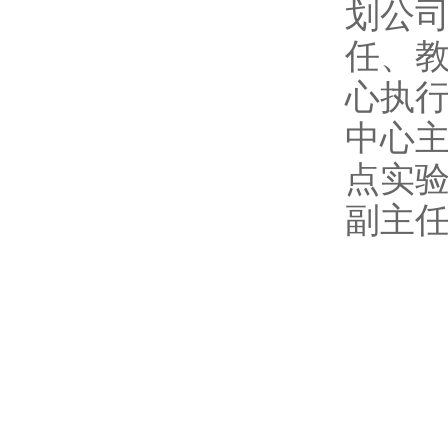
划公
任、
心执
中心
点实
副主