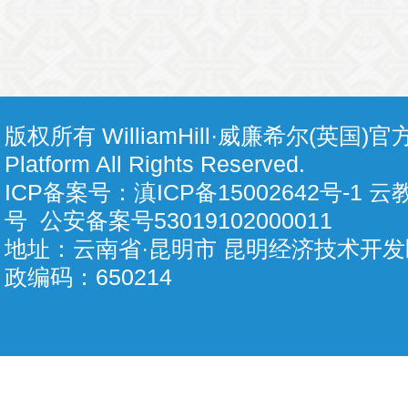
版权所有 WilliamHill·威廉希尔(英国)官方网
Platform All Rights Reserved.
ICP备案号：
滇ICP备15002642号-1
云教
号 公安备案号53019102000011
地址：云南省·昆明市 昆明经济技术开发区
政编码：650214