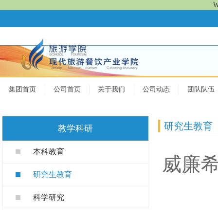
W
集团首页
公司首页
关于我们
公司动态
团队队伍
研究生教育
教学科研
本科教育
威廉希
研究生教育
科学研究